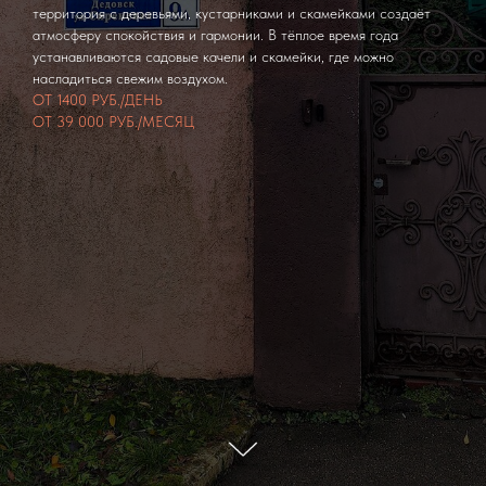
территория с деревьями, кустарниками и скамейками создаёт
атмосферу спокойствия и гармонии. В тёплое время года
устанавливаются садовые качели и скамейки, где можно
насладиться свежим воздухом.
ОТ 1400 РУБ./ДЕНЬ
ОТ 39 000 РУБ./МЕСЯЦ