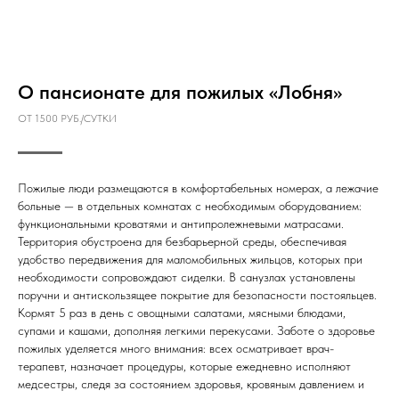
О пансионате для пожилых «Лобня»
ОТ 1500 РУБ./СУТКИ
Пожилые люди размещаются в комфортабельных номерах, а лежачие
больные — в отдельных комнатах с необходимым оборудованием:
функциональными кроватями и антипролежневыми матрасами.
Территория обустроена для безбарьерной среды, обеспечивая
удобство передвижения для маломобильных жильцов, которых при
необходимости сопровождают сиделки. В санузлах установлены
поручни и антискользящее покрытие для безопасности постояльцев.
Кормят 5 раз в день с овощными салатами, мясными блюдами,
супами и кашами, дополняя легкими перекусами. Заботе о здоровье
пожилых уделяется много внимания: всех осматривает врач-
терапевт, назначает процедуры, которые ежедневно исполняют
медсестры, следя за состоянием здоровья, кровяным давлением и