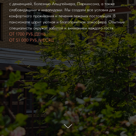
с деменцией, болезнью Альцгеймера, Паркинсона, а также
слабовидящими и инвалидами. Мы создали все условия для
комфортного проживания и лечения лежачих постояльцев. В
пансионате царит уютная и благоприятная атмосфера. Опытные
специалисты окружат заботой и вниманием каждого гостя.
ОТ 1700 РУБ./ДЕНЬ
ОТ 51 000 РУБ./МЕСЯЦ